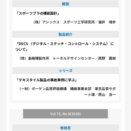
解説
「スポーツブラの機能設計」
（株）アシックス スポーツ工学研究所／瀧井 靖歩
製品紹介
「DSCS （デジタル・ステッチ・コントロール・システム） に
ついて」
（株）島精機製作所 トータルデザインセンター／西野 壽樹
シリーズ
「テキスタイル製品の事故事例に学ぶ」
（一財）ボーケン品質評価機構 繊維事業本部 東京品質サポ
ート課／西山 浩一
Vol.73, No.8(2020)
巻頭言