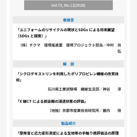
Vol.73, No.12(2020)
巻頭言
「ユニフォームのリサイクルの現状とSDGs による将来展望
（SDGs と服育）」
（株）チクマ 環境推進室 環境プロジェクト担当／中村 尚
弘
解 説
「シクロデキストリンを利用したポリプロピレン繊維の改質技
術」
石川県工業試験場 繊維生活部／神谷 淳
「X 線CT による捺染糊の浸透状態の評価」
（地独）京都市産業技術研究所／籔内 快
製品紹介
「摩擦音と応力変形測定による生地等の手触り感評価法の原理