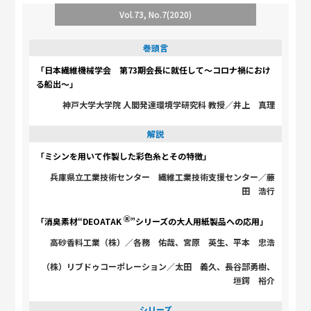
Vol.73, No.7(2020)
巻頭言
「日本繊維機械学会 第73期会長に就任して～コロナ禍におけ
る船出～」
神戸大学大学院 人間発達環境学研究科 教授／井上 真理
解説
「ミシンを用いて作製した彩色糸とその特徴」
兵庫県立工業技術センター 繊維工業技術支援センター／藤
田 浩行
Ⓡ
「消臭素材“DEOATAK
”シリーズの大人用紙製品への応用」
高砂香料工業（株）／各務 佑哉、宮原 英生、平本 忠浩
（株）リブドゥコーポレーション／太田 義久、長谷部勇樹、
垣鍔 裕介
シリーズ