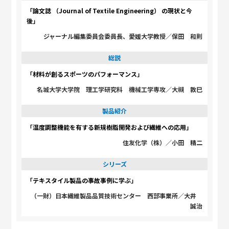
「論文誌 （Journal of Textile Engineering） の現状と今
後」
ジャーナル編集委員会委員長、愛媛大学教授／保田 和則
総説
「材料が創るスポーツのパフォーマンス」
名城大学大学院 理工学研究科 機械工学専攻／大槻 敦巳
製品紹介
「温度調整機能を有する新規樹脂開発および繊維への応用」
住友化学（株）／小田 精二
シリーズ
「テキスタイル製品の事故事例に学ぶ」
（一財）日本繊維製品品質技術センター 西部事業所／大井
誠治