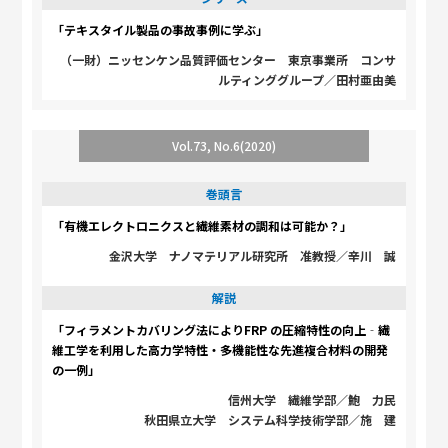
「テキスタイル製品の事故事例に学ぶ」
（一財）ニッセンケン品質評価センター 東京事業所 コンサ
ルティンググループ／田村亜由美
Vol.73, No.6(2020)
巻頭言
「有機エレクトロニクスと繊維素材の調和は可能か？」
金沢大学 ナノマテリアル研究所 准教授／辛川 誠
解説
「フィラメントカバリング法によりFRP の圧縮特性の向上‐繊
維工学を利用した高力学特性・多機能性な先進複合材料の開発
の一例」
信州大学 繊維学部／鮑 力民
秋田県立大学 システム科学技術学部／施 建