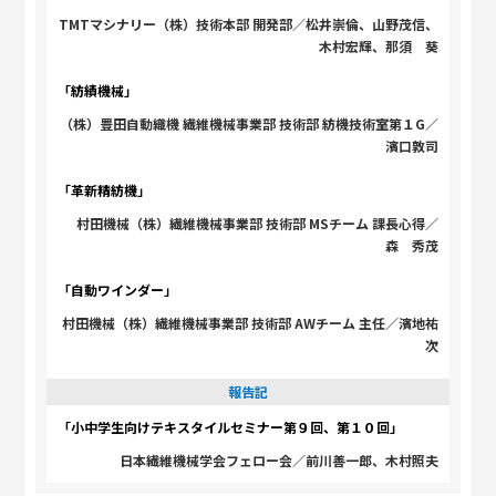
TMTマシナリー（株）技術本部 開発部／松井崇倫、山野茂信、
木村宏輝、那須 葵
「紡績機械」
（株）豊田自動織機 繊維機械事業部 技術部 紡機技術室第１G／
濱口敦司
「革新精紡機」
村田機械（株）繊維機械事業部 技術部 MSチーム 課長心得／
森 秀茂
「自動ワインダー」
村田機械（株）繊維機械事業部 技術部 AWチーム 主任／濱地祐
次
報告記
「小中学生向けテキスタイルセミナー第９回、第１０回」
日本繊維機械学会フェロー会／前川善一郎、木村照夫