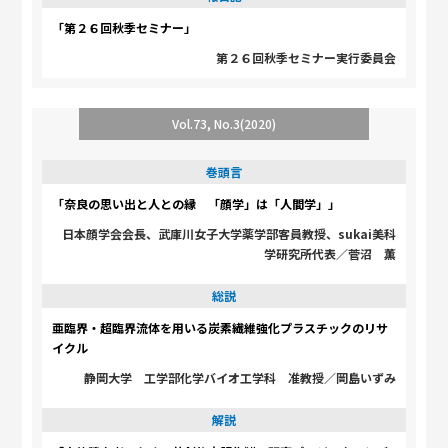
「第２６回秋季セミナー」
第２６回秋季セミナー実行委員会
Vol.73, No.3(2020)
巻頭言
「奈良の思い出と人との縁 「顔学」は「人間学」」
日本顔学会会長、武庫川女子大学薬学部客員教授、sukai美科
学研究所代表／菅沼 薫
総説
亜臨界・超臨界流体を用いる炭素繊維強化プラスチックのリサ
イクル
静岡大学 工学部化学バイオ工学科 准教授／岡島いずみ
解説