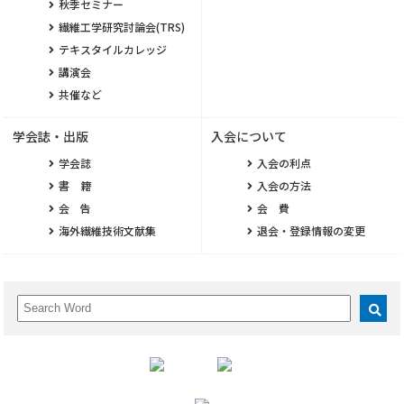
秋季セミナー
繊維工学研究討論会(TRS)
テキスタイルカレッジ
講演会
共催など
学会誌・出版
入会について
学会誌
入会の利点
書 籍
入会の方法
会 告
会 費
海外繊維技術文献集
退会・登録情報の変更