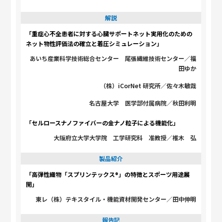
解説
「重症心不全患者に対する心臓サポートネット実用化のための
ネット物性評価法の確立と着圧シミュレーション」
あいち産業科学技術総合センター 尾張繊維技術センター／福
田ゆか
（株）iCorNet 研究所／佐々木敏哉
名古屋大学 医学部付属病院／秋田利明
「セルロースナノファイバーの金ナノ粒子による機能化」
大阪府立大学大学院 工学研究科 准教授／椎木 弘
製品紹介
「高弾性織物「スプリンテックス®」の特徴とスポーツ用途展
開」
東レ（株）テキスタイル・機能資材開発センター／田中伸明
報告記