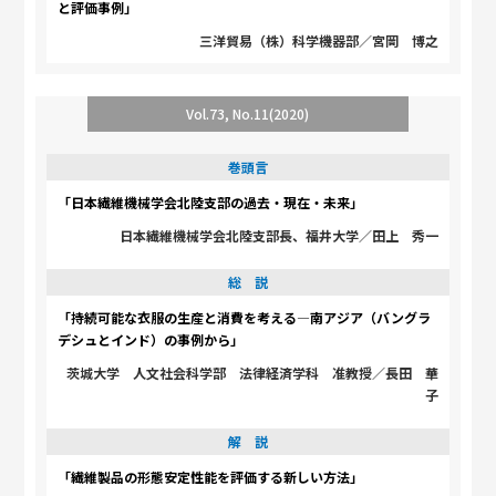
と評価事例」
三洋貿易（株）科学機器部／宮岡 博之
Vol.73, No.11(2020)
巻頭言
「日本繊維機械学会北陸支部の過去・現在・未来」
日本繊維機械学会北陸支部長、福井大学／田上 秀一
総 説
「持続可能な衣服の生産と消費を考える―南アジア（バングラ
デシュとインド）の事例から」
茨城大学 人文社会科学部 法律経済学科 准教授／長田 華
子
解 説
「繊維製品の形態安定性能を評価する新しい方法」