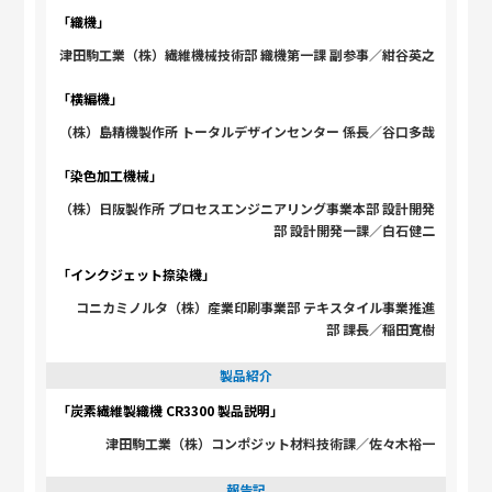
「織機」
津田駒工業（株）繊維機械技術部 織機第一課 副参事／紺谷英之
「横編機」
（株）島精機製作所 トータルデザインセンター 係長／谷口多哉
「染色加工機械」
（株）日阪製作所 プロセスエンジニアリング事業本部 設計開発
部 設計開発一課／白石健二
「インクジェット捺染機」
コニカミノルタ（株）産業印刷事業部 テキスタイル事業推進
部 課長／稲田寛樹
製品紹介
「炭素繊維製織機 CR3300 製品説明」
津田駒工業（株）コンポジット材料技術課／佐々木裕一
報告記