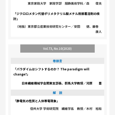
東京家政大学 家政学部 服飾美術学科／森 俊夫
「ジクロロメタン代替ポリメタクリル酸メチル用接着溶剤の検
討」
（地独）東京都立産業技術研究センター／安田 健、藤巻
康人
Vol.73, No.10(2020)
巻頭言
「パラダイムはシフトするのか？ The paradigm will
change?」
日本繊維機械学会関東支部長、群馬大学教授／河原 豊
解 説
「静電気の性質と人体帯電現象」
信州大学 学術研究院 繊維学系 教授／木村 裕和