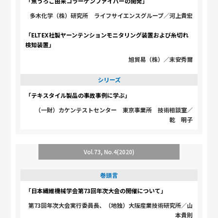
「魚うろこ由来コラーゲンファイバーの開発」
多木化学（株）研究所 ライフサイエンスグループ／河上貴宏
「ELTEX社製ヤーンテンションモニタリング装置および糸切れ
検知装置」
旭貿易（株）／末安秀爾
シリーズ
「テキスタイル製品の事故事例に学ぶ」
（一財）カケンテストセンター 東京事業所 技術相談室／
乾 明子
Vol.73, No.4(2020)
巻頭言
「日本繊維機械学会第73回年次大会の開催について」
第73回年次大会実行委員長、（地独）大阪産業技術研究所／山
本貴則