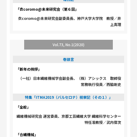
「衣coromo@未来研究会（第６回」
衣coromo@未来研究会副委員長、神戸大学大学院 教授／井
上真理
Vol.73, No.1(2020)
巻頭言
「新年の挨拶」
（一社）日本繊維機械学会副会長、（株）アシックス 取締役
常務執行役員／西脇剛史
特集「ITMA2019（バルセロナ）視察記（その１）」
「全般」
繊維機械研究会 運営委員、京都工芸繊維大学 繊維科学センター
特任准教授／武内俊次
「合繊機械」