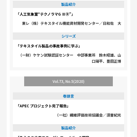
製品紹介
「人工気象室“テクノラマG ⅢⓇ”」
東レ（株）テキスタイル機能資材開発センター／日和佐 大
シリーズ
「テキスタイル製品の事故事例に学ぶ」
（一財）ケケン試験認証センター 中部事業所 鈴木昭雄、山
口陽平、豊田正博
Vol.73, No.5(2020)
巻頭言
「APEC プロジェクト完了報告」
（一社）繊維評価技術協議会／須曽紀光
製品紹介