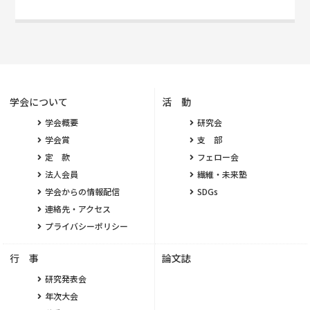
学会について
活 動
学会概要
研究会
学会賞
支 部
定 款
フェロー会
法人会員
繊維・未来塾
学会からの情報配信
SDGs
連絡先・アクセス
プライバシーポリシー
行 事
論文誌
研究発表会
年次大会