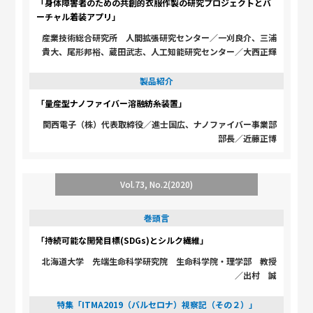
「身体障害者のための共創的衣服作製の研究プロジェクトとバ
ーチャル着装アプリ」
産業技術総合研究所 人間拡張研究センター／一刈良介、三浦
貴大、尾形邦裕、蔵田武志、人工知能研究センター／大西正輝
製品紹介
「量産型ナノファイバー溶融紡糸装置」
関西電子（株）代表取締役／進士国広、ナノファイバー事業部
部長／近藤正博
Vol.73, No.2(2020)
巻頭言
「持続可能な開発目標(SDGs)とシルク繊維」
北海道大学 先端生命科学研究院 生命科学院・理学部 教授
／出村 誠
特集「ITMA2019（バルセロナ）視察記（その２）」