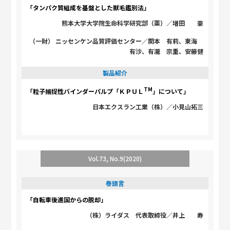
「タンパク質組成を基盤とした獣毛鑑別法」
熊本大学大学院生命科学研究部（薬）／増田 豪
（一財） ニッセンケン品質評価センター／関本 有莉、東海
有沙、有瀧 宗重、安藤健
製品紹介
TM
「粒子捕捉性バインダーパルプ「ＫＰＵＬ
」について」
日本エクスラン工業（株）／小見山拓三
Vol.73, No.9(2020)
巻頭言
「自転車後進国からの脱却」
（株）ライダス 代表取締役／井上 寿