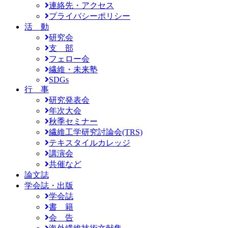
連絡先・アクセス
プライバシーポリシー
活 動
研究会
支 部
フェロー会
繊維・未来塾
SDGs
行 事
研究発表会
年次大会
秋季セミナー
繊維工学研究討論会(TRS)
テキスタイルカレッジ
講演会
共催など
論文誌
学会誌・出版
学会誌
書 籍
会 告