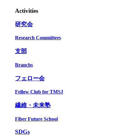
Activities
研究会
Research Committees
支部
Branchs
フェロー会
Fellow Club for TMSJ
繊維・未来塾
Fiber Future School
SDGs