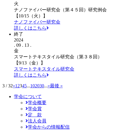
火
ナノファイバー研究会（第４５回）研究例会
【10/15（火）】
ナノファイバー研究会
詳しくはこちら
終了
2024
. 09 . 13 .
金
スマートテキスタイル研究会（第３８回）
【9/13（金）】
スマートテキスタイル研究会
詳しくはこちら
3 / 32
«
1
2
3
4
5
...
10
20
30
...
»
最後 »
学会について
学会概要
学会賞
定 款
法人会員
学会からの情報配信