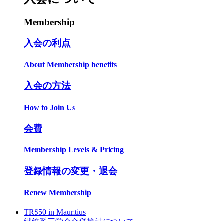
Membership
入会の利点
About Membership benefits
入会の方法
How to Join Us
会費
Membership Levels & Pricing
登録情報の変更・退会
Renew Membership
TRS50 in Mauritius