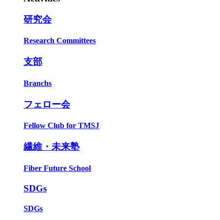
研究会
Research Committees
支部
Branchs
フェロー会
Fellow Club for TMSJ
繊維・未来塾
Fiber Future School
SDGs
SDGs