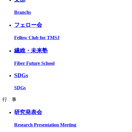
Branchs
フェロー会
Fellow Club for TMSJ
繊維・未来塾
Fiber Future School
SDGs
SDGs
行 事
研究発表会
Research Presentation Meeting