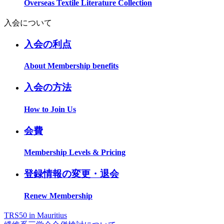
Overseas Textile Literature Collection
入会について
入会の利点
About Membership benefits
入会の方法
How to Join Us
会費
Membership Levels & Pricing
登録情報の変更・退会
Renew Membership
TRS50 in Mauritius