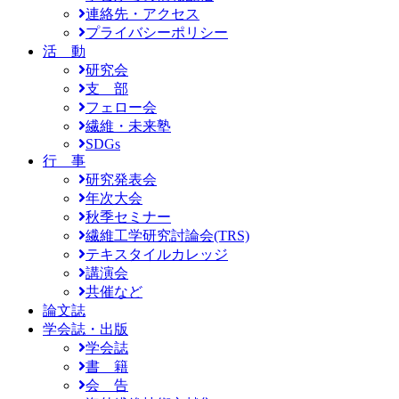
連絡先・アクセス
プライバシーポリシー
活 動
研究会
支 部
フェロー会
繊維・未来塾
SDGs
行 事
研究発表会
年次大会
秋季セミナー
繊維工学研究討論会(TRS)
テキスタイルカレッジ
講演会
共催など
論文誌
学会誌・出版
学会誌
書 籍
会 告