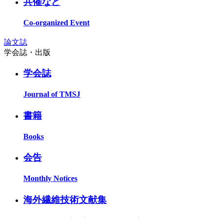
共催など
Co-organized Event
論文誌
学会誌・出版
学会誌
Journal of TMSJ
書籍
Books
会告
Monthly Notices
海外繊維技術文献集