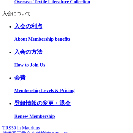
Overseas Textile Literature Collection
入会について
入会の利点
About Membership benefits
入会の方法
How to Join Us
会費
Membership Levels & Pricing
登録情報の変更・退会
Renew Membership
TRS50 in Mauritius