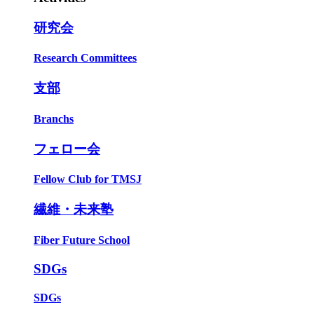
研究会
Research Committees
支部
Branchs
フェロー会
Fellow Club for TMSJ
繊維・未来塾
Fiber Future School
SDGs
SDGs