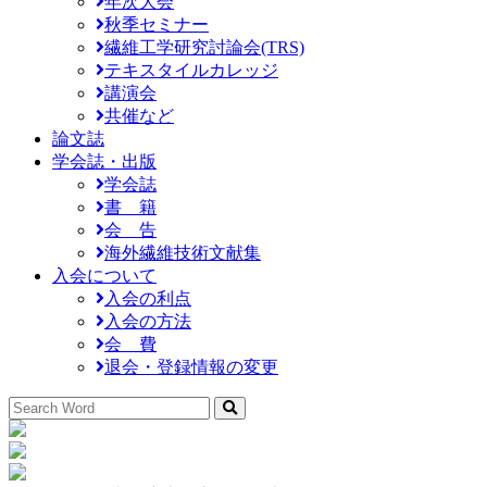
年次大会
秋季セミナー
繊維工学研究討論会(TRS)
テキスタイルカレッジ
講演会
共催など
論文誌
学会誌・出版
学会誌
書 籍
会 告
海外繊維技術文献集
入会について
入会の利点
入会の方法
会 費
退会・登録情報の変更