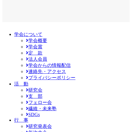
学会について
学会概要
学会賞
定 款
法人会員
学会からの情報配信
連絡先・アクセス
プライバシーポリシー
活 動
研究会
支 部
フェロー会
繊維・未来塾
SDGs
行 事
研究発表会