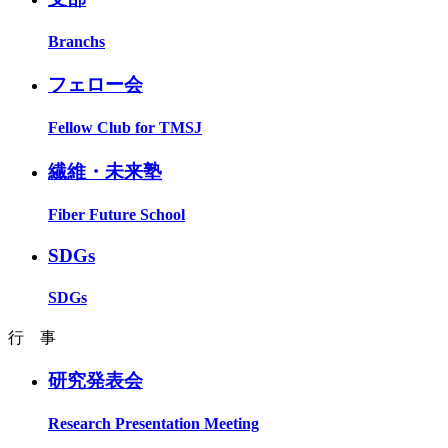
Branchs
フェロー会
Fellow Club for TMSJ
繊維・未来塾
Fiber Future School
SDGs
SDGs
行 事
研究発表会
Research Presentation Meeting