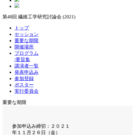
第48回 繊維工学研究討論会 (2021)
トップ
セッション
重要な期限
開催場所
プログラム
/要旨集
講演者一覧
発表申込み
参加登録
ポスター
実行委員会
重要な期限
参加申込み締切：２０２１
年１１月２６日（金）