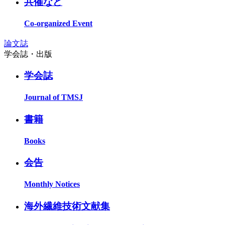
共催など
Co-organized Event
論文誌
学会誌・出版
学会誌
Journal of TMSJ
書籍
Books
会告
Monthly Notices
海外繊維技術文献集