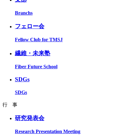
Branchs
フェロー会
Fellow Club for TMSJ
繊維・未来塾
Fiber Future School
SDGs
SDGs
行 事
研究発表会
Research Presentation Meeting