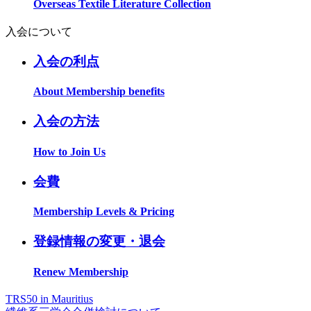
Overseas Textile Literature Collection
入会について
入会の利点
About Membership benefits
入会の方法
How to Join Us
会費
Membership Levels & Pricing
登録情報の変更・退会
Renew Membership
TRS50 in Mauritius