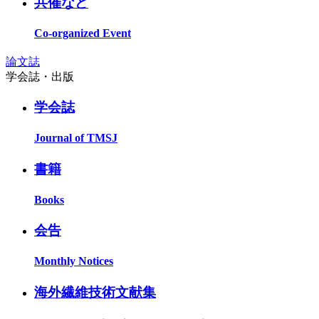
共催など
Co-organized Event
論文誌
学会誌・出版
学会誌
Journal of TMSJ
書籍
Books
会告
Monthly Notices
海外繊維技術文献集