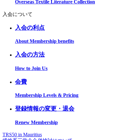
Overseas Textile Literature Collection
入会について
入会の利点
About Membership benefits
入会の方法
How to Join Us
会費
Membership Levels & Pricing
登録情報の変更・退会
Renew Membership
TRS50 in Mauritius