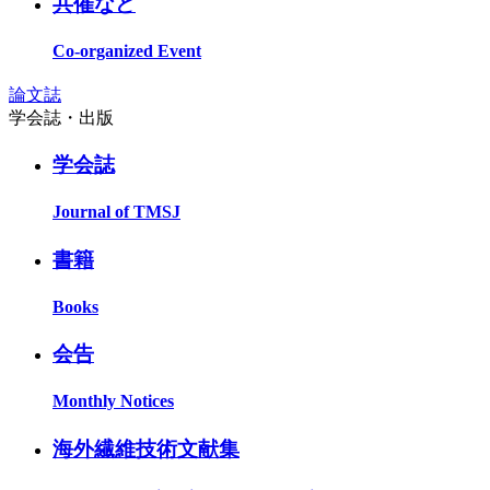
共催など
Co-organized Event
論文誌
学会誌・出版
学会誌
Journal of TMSJ
書籍
Books
会告
Monthly Notices
海外繊維技術文献集