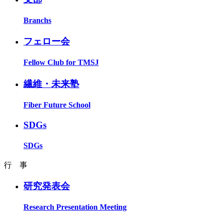
Branchs
フェロー会
Fellow Club for TMSJ
繊維・未来塾
Fiber Future School
SDGs
SDGs
行 事
研究発表会
Research Presentation Meeting