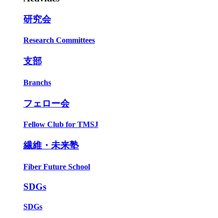
研究会
Research Committees
支部
Branchs
フェロー会
Fellow Club for TMSJ
繊維・未来塾
Fiber Future School
SDGs
SDGs