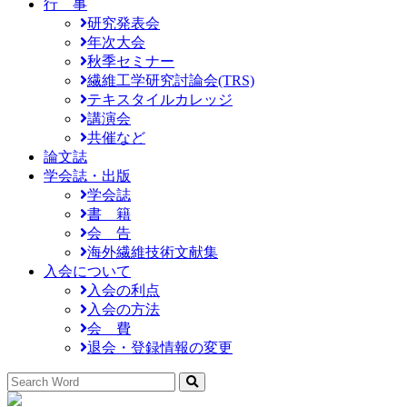
行 事
研究発表会
年次大会
秋季セミナー
繊維工学研究討論会(TRS)
テキスタイルカレッジ
講演会
共催など
論文誌
学会誌・出版
学会誌
書 籍
会 告
海外繊維技術文献集
入会について
入会の利点
入会の方法
会 費
退会・登録情報の変更