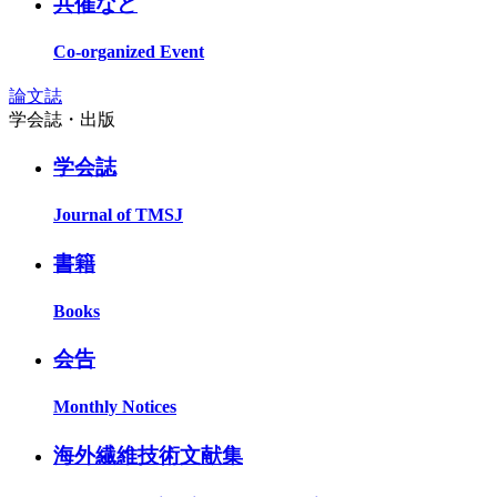
共催など
Co-organized Event
論文誌
学会誌・出版
学会誌
Journal of TMSJ
書籍
Books
会告
Monthly Notices
海外繊維技術文献集