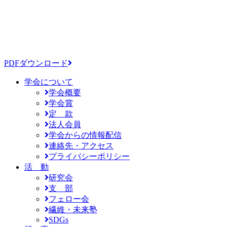
PDFダウンロード
学会について
学会概要
学会賞
定 款
法人会員
学会からの情報配信
連絡先・アクセス
プライバシーポリシー
活 動
研究会
支 部
フェロー会
繊維・未来塾
SDGs