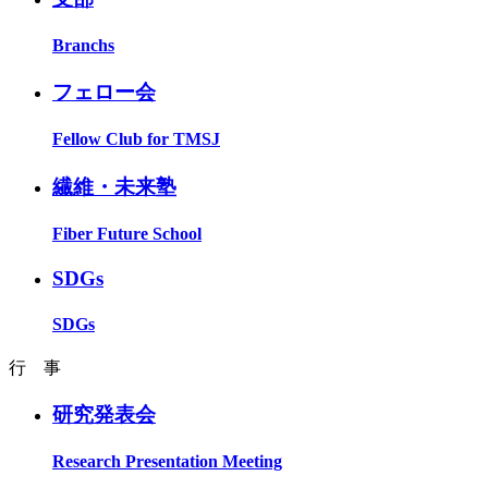
Branchs
フェロー会
Fellow Club for TMSJ
繊維・未来塾
Fiber Future School
SDGs
SDGs
行 事
研究発表会
Research Presentation Meeting