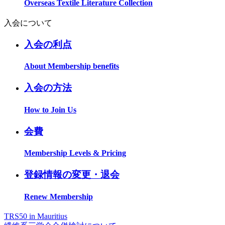
Overseas Textile Literature Collection
入会について
入会の利点
About Membership benefits
入会の方法
How to Join Us
会費
Membership Levels & Pricing
登録情報の変更・退会
Renew Membership
TRS50 in Mauritius