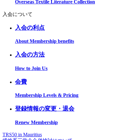
Overseas Textile Literature Collection
入会について
入会の利点
About Membership benefits
入会の方法
How to Join Us
会費
Membership Levels & Pricing
登録情報の変更・退会
Renew Membership
TRS50 in Mauritius