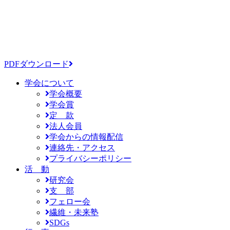
PDFダウンロード
学会について
学会概要
学会賞
定 款
法人会員
学会からの情報配信
連絡先・アクセス
プライバシーポリシー
活 動
研究会
支 部
フェロー会
繊維・未来塾
SDGs