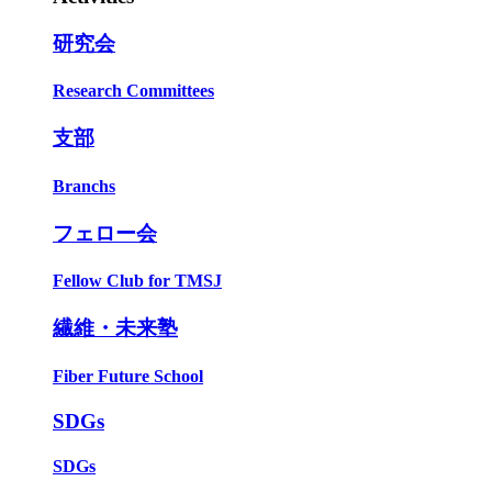
研究会
Research Committees
支部
Branchs
フェロー会
Fellow Club for TMSJ
繊維・未来塾
Fiber Future School
SDGs
SDGs