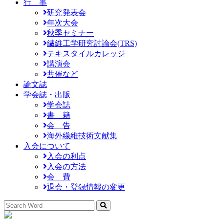
行 事
研究発表会
年次大会
秋季セミナー
繊維工学研究討論会(TRS)
テキスタイルカレッジ
講演会
共催など
論文誌
学会誌・出版
学会誌
書 籍
会 告
海外繊維技術文献集
入会について
入会の利点
入会の方法
会 費
退会・登録情報の変更