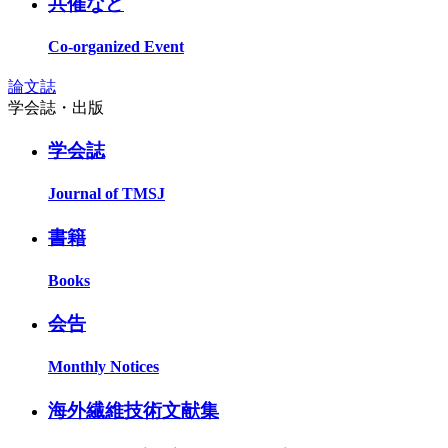
共催など
Co-organized Event
論文誌
学会誌・出版
学会誌
Journal of TMSJ
書籍
Books
会告
Monthly Notices
海外繊維技術文献集