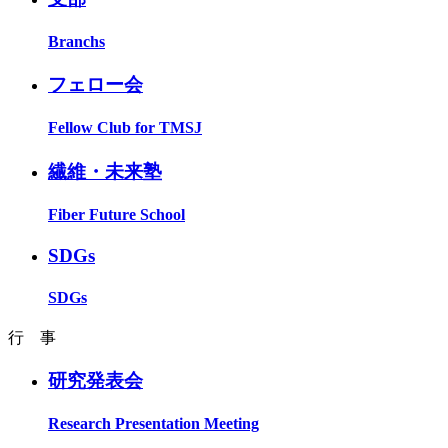
Branchs
フェロー会
Fellow Club for TMSJ
繊維・未来塾
Fiber Future School
SDGs
SDGs
行 事
研究発表会
Research Presentation Meeting