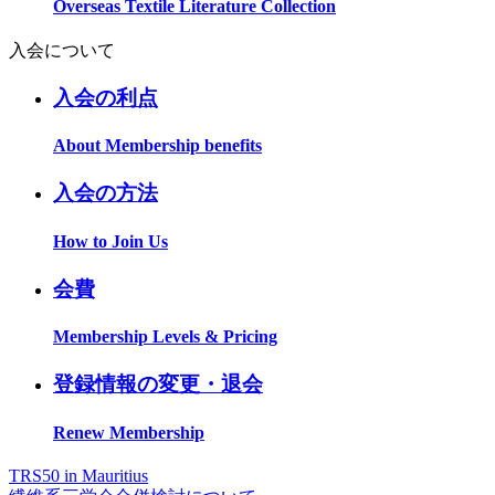
Overseas Textile Literature Collection
入会について
入会の利点
About Membership benefits
入会の方法
How to Join Us
会費
Membership Levels & Pricing
登録情報の変更・退会
Renew Membership
TRS50 in Mauritius