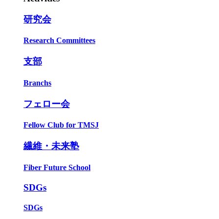
研究会
Research Committees
支部
Branchs
フェロー会
Fellow Club for TMSJ
繊維・未来塾
Fiber Future School
SDGs
SDGs