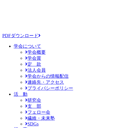
PDFダウンロード
学会について
学会概要
学会賞
定 款
法人会員
学会からの情報配信
連絡先・アクセス
プライバシーポリシー
活 動
研究会
支 部
フェロー会
繊維・未来塾
SDGs