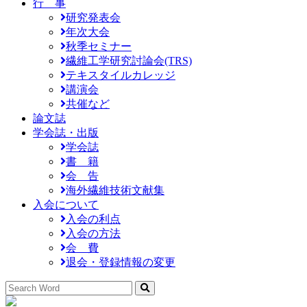
行 事
研究発表会
年次大会
秋季セミナー
繊維工学研究討論会(TRS)
テキスタイルカレッジ
講演会
共催など
論文誌
学会誌・出版
学会誌
書 籍
会 告
海外繊維技術文献集
入会について
入会の利点
入会の方法
会 費
退会・登録情報の変更