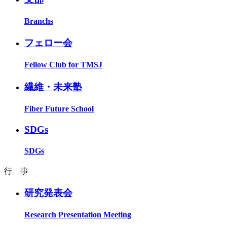
Branchs
フェロー会
Fellow Club for TMSJ
繊維・未来塾
Fiber Future School
SDGs
SDGs
行 事
研究発表会
Research Presentation Meeting