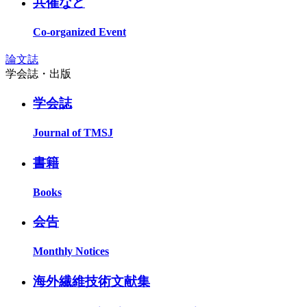
共催など
Co-organized Event
論文誌
学会誌・出版
学会誌
Journal of TMSJ
書籍
Books
会告
Monthly Notices
海外繊維技術文献集