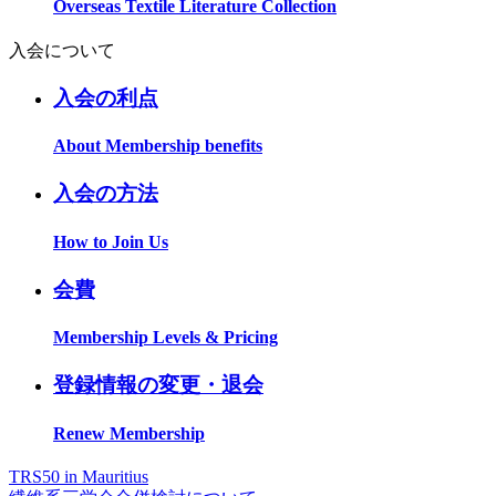
Overseas Textile Literature Collection
入会について
入会の利点
About Membership benefits
入会の方法
How to Join Us
会費
Membership Levels & Pricing
登録情報の変更・退会
Renew Membership
TRS50 in Mauritius