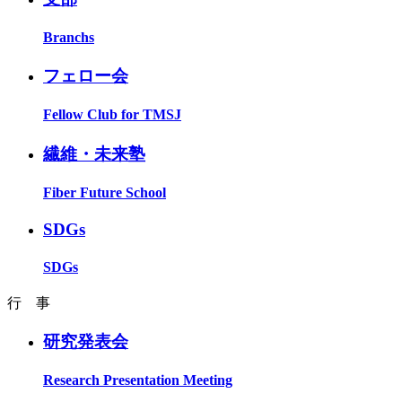
Branchs
フェロー会
Fellow Club for TMSJ
繊維・未来塾
Fiber Future School
SDGs
SDGs
行 事
研究発表会
Research Presentation Meeting