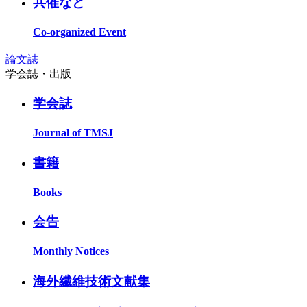
共催など
Co-organized Event
論文誌
学会誌・出版
学会誌
Journal of TMSJ
書籍
Books
会告
Monthly Notices
海外繊維技術文献集